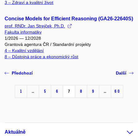
3 – Zdraví a kvalitní život
Concise Models for Efficient Reasoning (GA26-22640S)
prof. RNDr. Jan Strejček, Ph.D.
Fakulta informatiky
1/2026 — 12/2028
Grantová agentura ČR / Standardní projekty
4 – Kvalitní vzdělání
8 – Důstojná práce a ekonomický růst
Předchozí
Další
1
…
5
6
7
8
9
…
60
Aktuálně