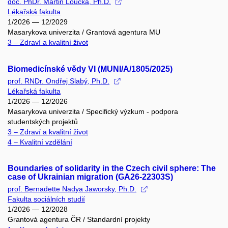
doc. PhDr. Martin Loučka, Ph.D.
Lékařská fakulta
1/2026 — 12/2029
Masarykova univerzita / Grantová agentura MU
3 – Zdraví a kvalitní život
Biomedicínské vědy VI (MUNI/A/1805/2025)
prof. RNDr. Ondřej Slabý, Ph.D.
Lékařská fakulta
1/2026 — 12/2026
Masarykova univerzita / Specifický výzkum - podpora
studentských projektů
3 – Zdraví a kvalitní život
4 – Kvalitní vzdělání
Boundaries of solidarity in the Czech civil sphere: The
case of Ukrainian migration (GA26-22303S)
prof. Bernadette Nadya Jaworsky, Ph.D.
Fakulta sociálních studií
1/2026 — 12/2028
Grantová agentura ČR / Standardní projekty