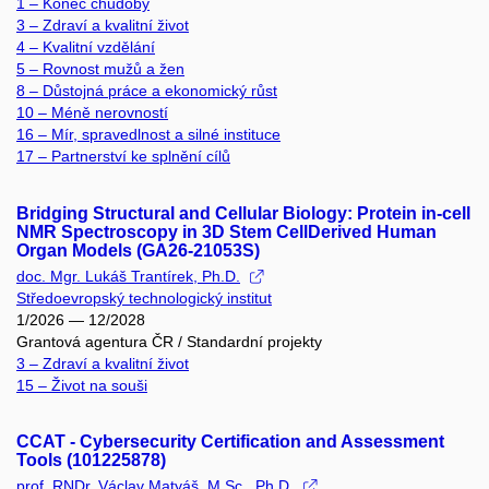
1 – Konec chudoby
3 – Zdraví a kvalitní život
4 – Kvalitní vzdělání
5 – Rovnost mužů a žen
8 – Důstojná práce a ekonomický růst
10 – Méně nerovností
16 – Mír, spravedlnost a silné instituce
17 – Partnerství ke splnění cílů
Bridging Structural and Cellular Biology: Protein in-cell
NMR Spectroscopy in 3D Stem CellDerived Human
Organ Models (GA26-21053S)
doc. Mgr. Lukáš Trantírek, Ph.D.
Středoevropský technologický institut
1/2026 — 12/2028
Grantová agentura ČR / Standardní projekty
3 – Zdraví a kvalitní život
15 – Život na souši
CCAT - Cybersecurity Certification and Assessment
Tools (101225878)
prof. RNDr. Václav Matyáš, M.Sc., Ph.D.