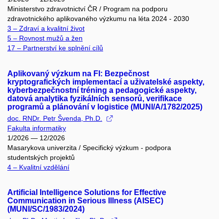
Ministerstvo zdravotnictví ČR / Program na podporu
zdravotnického aplikovaného výzkumu na léta 2024 - 2030
3 – Zdraví a kvalitní život
5 – Rovnost mužů a žen
17 – Partnerství ke splnění cílů
Aplikovaný výzkum na FI: Bezpečnost
kryptografických implementací a uživatelské aspekty,
kyberbezpečnostní tréning a pedagogické aspekty,
datová analytika fyzikálních sensorů, verifikace
programů a plánování v logistice (MUNI/A/1782/2025)
doc. RNDr. Petr Švenda, Ph.D.
Fakulta informatiky
1/2026 — 12/2026
Masarykova univerzita / Specifický výzkum - podpora
studentských projektů
4 – Kvalitní vzdělání
Artificial Intelligence Solutions for Effective
Communication in Serious Illness (AISEC)
(MUNI/SC/1983/2024)