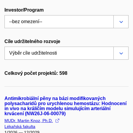
Investor/Program
Cíle udržitelného rozvoje
Celkový počet projektů: 598
Antimikrobiální pěny na bázi modifikovaných
polysacharidů pro urychlenou hemostázu: Hodnocení
in vivo na králičím modelu simulujícím arteriální
krvácení (NW26J-06-00079)
MUDr. Martin Knoz, Ph.D.
Lékařská fakulta
1/2026 — 12/2029