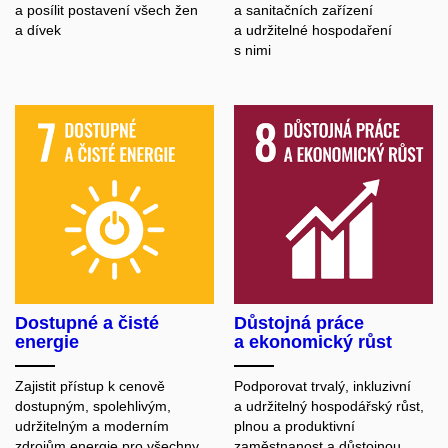
a posílit postavení všech žen
a sanitačních zařízení
a dívek
a udržitelné hospodaření
s nimi
Dostupné a čisté
Důstojná práce
energie
a ekonomický růst
Zajistit přístup k cenově
Podporovat trvalý, inkluzivní
dostupným, spolehlivým,
a udržitelný hospodářský růst,
udržitelným a moderním
plnou a produktivní
zdrojům energie pro všechny
zaměstnanost a důstojnou