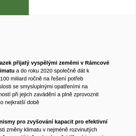
vazek přijatý vyspělými zeměmi v Rámcové
imatu
a do roku 2020 společně dát k
 100 miliard ročně na řešení potřeb
slosti se smysluplnými opatřeními na
ostí při jejich zavádění a plně zprovoznit
co nejkratší době
smy pro zvyšování kapacit pro efektivní
asti změny klimatu v nejméně rozvinutých