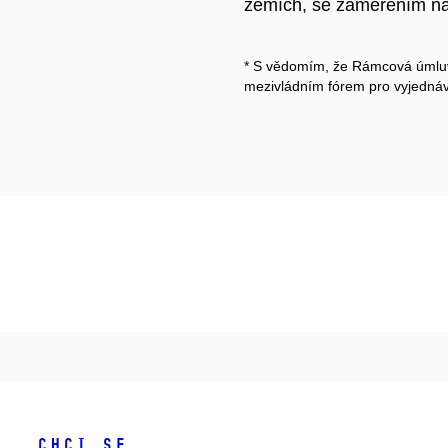
zemích, se zaměřením na 
* S vědomím, že Rámcová úmlu
mezivládním fórem pro vyjednáv
Chci se