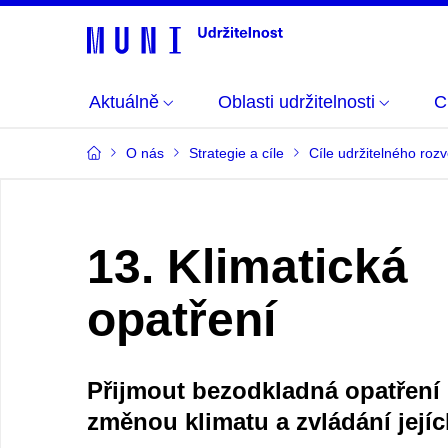
Aktuálně
Oblasti udržitelnosti
C
O nás
Strategie a cíle
Cíle udržitelného roz
13. Klimatická
opatření
Přijmout bezodkladná opatření 
změnou klimatu a zvládání její