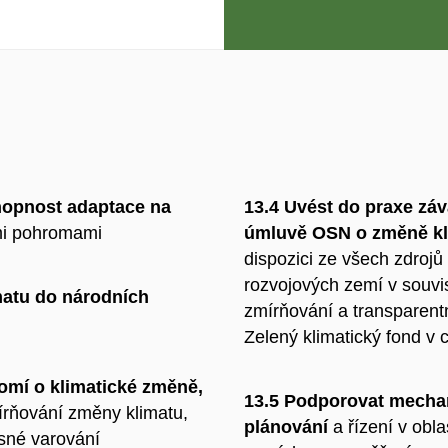
hopnost adaptace na
13.4
Uvést do praxe zá
ími pohromami
úmluvě OSN o změně kl
dispozici ze všech zdrojů
rozvojových zemí v souvi
imatu do národních
zmírňování a transparentn
Zelený klimatický fond v 
omí o klimatické změně,
13.5
Podporovat mechani
zmírňování změny klimatu,
plánování
a řízení v obl
asné varování