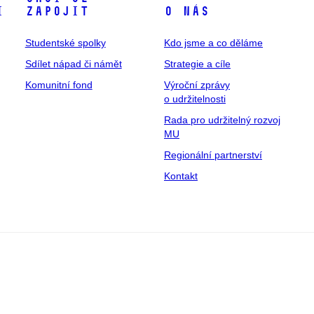
i
zapojit
O nás
Studentské spolky
Kdo jsme a co děláme
Sdílet nápad či námět
Strategie a cíle
Komunitní fond
Výroční zprávy
o udržitelnosti
Rada pro udržitelný rozvoj
MU
Regionální partnerství
Kontakt