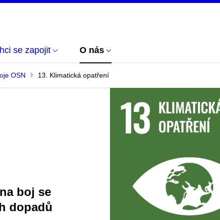
hci se zapojit
O nás
voje OSN
13. Klimatická opatření
na boj se
ch dopadů