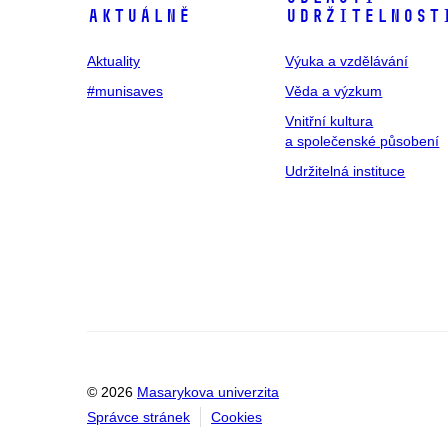
Aktuálně
udržitelnost
Aktuality
Výuka a vzdělávání
#munisaves
Věda a výzkum
Vnitřní kultura
a společenské působení
Udržitelná instituce
© 2026
Masarykova univerzita
Správce stránek
Cookies