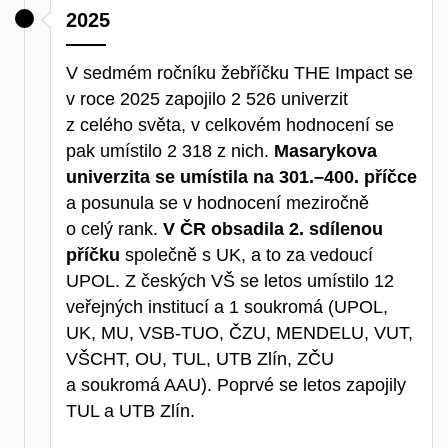
2025
V sedmém ročníku žebříčku THE Impact se
v roce 2025 zapojilo 2 526 univerzit
z celého světa, v celkovém hodnocení se
pak umístilo 2 318 z nich.
Masarykova
univerzita se umístila na 301.–400. příčce
a posunula se v hodnocení meziročně
o celý rank.
V ČR obsadila 2. sdílenou
příčku
společně s UK, a to za vedoucí
UPOL. Z českých VŠ se letos umístilo 12
veřejných institucí a 1 soukromá (UPOL,
UK, MU, VSB-TUO, ČZU, MENDELU, VUT,
VŠCHT, OU, TUL, UTB Zlín, ZČU
a soukromá AAU). Poprvé se letos zapojily
TUL a UTB Zlín.