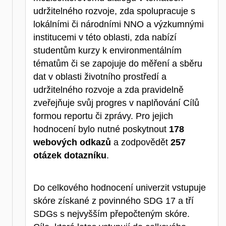
udržitelného rozvoje, zda spolupracuje s
lokálními či národními NNO a výzkumnými
institucemi v této oblasti, zda nabízí
studentům kurzy k environmentálním
tématům či se zapojuje do měření a sběru
dat v oblasti životního prostředí a
udržitelného rozvoje a zda pravidelně
zveřejňuje svůj progres v naplňování Cílů
formou reportu či zprávy.
Pro jejich
hodnocení bylo nutné poskytnout
178
webových odkazů
a zodpovědět
257
otázek dotazníku
.
Do celkového hodnocení univerzit vstupuje
skóre získané z povinného SDG 17 a tří
SDGs s nejvyšším přepočteným skóre.