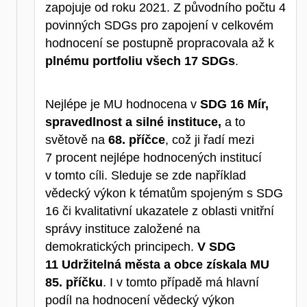
zapojuje od roku 2021. Z původního počtu 4
povinných SDGs pro zapojení v celkovém
hodnocení se postupně propracovala až k
plnému portfoliu všech 17 SDGs
.
Nejlépe je MU hodnocena v
SDG 16 Mír,
spravedlnost a silné instituce,
a to
světově na
68. příčce
, což ji řadí mezi
7 procent nejlépe hodnocených institucí
v tomto cíli. Sleduje se zde například
vědecký výkon k tématům spojeným s SDG
16 či kvalitativní ukazatele z oblasti vnitřní
správy instituce založené na
demokratických principech.
V SDG
11 Udržitelná města a obce získala MU
85. příčku
. I v tomto případě má hlavní
podíl na hodnocení vědecký výkon