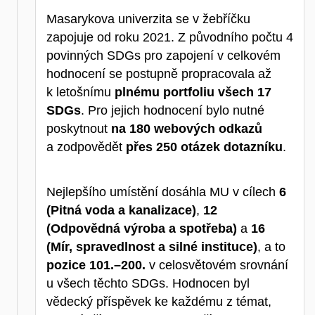
Masarykova univerzita se v žebříčku
zapojuje od roku 2021. Z původního počtu 4
povinných SDGs pro zapojení v celkovém
hodnocení se postupně propracovala až
k letošnímu
plnému portfoliu všech 17
SDGs
. Pro jejich hodnocení bylo nutné
poskytnout
na 180 webových odkazů
a zodpovědět
přes 250 otázek dotazníku
.
Nejlepšího umístění dosáhla MU v cílech
6
(Pitná voda a kanalizace)
,
12
(Odpovědná výroba a spotřeba)
a
16
(Mír, spravedlnost a silné instituce)
, a to
pozice 101.–200.
v celosvětovém srovnání
u všech těchto SDGs. Hodnocen byl
vědecký příspěvek ke každému z témat,