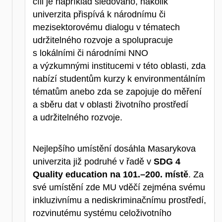
cíli je například sledováno, nakolik
univerzita přispívá k národnímu či
mezisektorovému dialogu v tématech
udržitelného rozvoje a spolupracuje
s lokálními či národními NNO
a výzkumnými institucemi v této oblasti, zda
nabízí studentům kurzy k environmentálním
tématům anebo zda se zapojuje do měření
a sběru dat v oblasti životního prostředí
a udržitelného rozvoje.
Nejlepšího umístění dosáhla Masarykova
univerzita již podruhé v řadě v
SDG 4
Quality education na 101.–200. místě
. Za
své umístění zde MU vděčí zejména svému
inkluzivnímu a nediskriminačnímu prostředí,
rozvinutému systému celoživotního