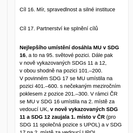
Cíl 16. Mír, spravedlnost a silné instituce
Cíl 17. Partnerství ke splnění cílů
Nejlepšího umístění dosáhla MU v SDG
16
, a to na 95. světové pozici. Dále pak
v nově vykazovaných SDGs 11 a 12,
v obou shodně na pozici 101.–200.
V povinném SDG 17 se MU umístila na
pozici 401.–600. s nečekaným meziročním
poklesem z pozice 201.–300. V rámci ČR
se MU v SDG 16 umístila na 2. místě za
vedoucí UK,
v nově vykazovaných SDG
11 a SDG 12 zaujala 1. místo v ČR
(pro
SDG 11 společná pozice s UPOL) a v SDG
17 na 2. místě za vedoucí UPOL.