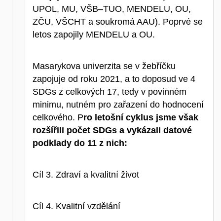
UPOL, MU, VŠB–TUO, MENDELU, OU,
ZČU, VŠCHT a soukromá AAU). Poprvé se
letos zapojily MENDELU a OU.
Masarykova univerzita se v žebříčku
zapojuje od roku 2021, a to doposud ve 4
SDGs z celkových 17, tedy v povinném
minimu, nutném pro zařazení do hodnocení
celkového. P
ro letošní cyklus jsme však
rozšířili počet SDGs a vykázali datové
podklady do 11 z nich:
Cíl 3. Zdraví a kvalitní život
Cíl 4. Kvalitní vzdělání