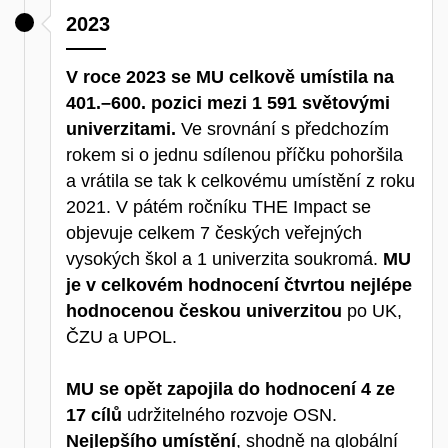
2023
V roce 2023 se MU celkově umístila na
401.–600. pozici mezi 1 591 světovými
univerzitami.
Ve srovnání s předchozím
rokem si o jednu sdílenou příčku pohoršila
a vrátila se tak k celkovému umístění z roku
2021. V pátém ročníku THE Impact se
objevuje celkem 7 českých veřejných
vysokých škol a 1 univerzita soukromá.
MU
je v celkovém hodnocení čtvrtou nejlépe
hodnocenou českou univerzitou
po UK,
ČZU a UPOL.
MU se opět zapojila do hodnocení 4 ze
17 cílů
udržitelného rozvoje OSN.
Nejlepšího umístění
, shodně na globální