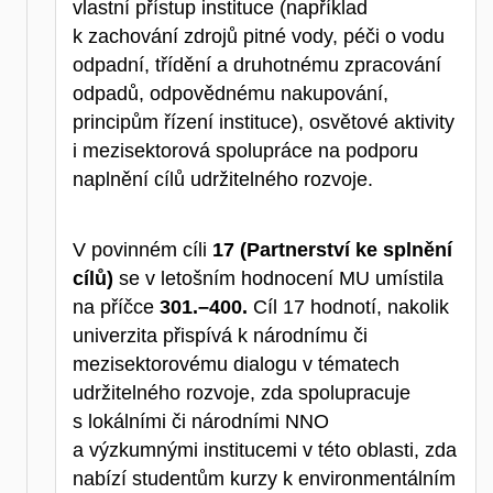
vlastní přístup instituce (například
k zachování zdrojů pitné vody, péči o vodu
odpadní, třídění a druhotnému zpracování
odpadů, odpovědnému nakupování,
principům řízení instituce), osvětové aktivity
i mezisektorová spolupráce na podporu
naplnění cílů udržitelného rozvoje.
V povinném cíli
17 (Partnerství ke splnění
cílů)
se v letošním hodnocení MU umístila
na příčce
301.–400.
Cíl 17 hodnotí, nakolik
univerzita přispívá k národnímu či
mezisektorovému dialogu v tématech
udržitelného rozvoje, zda spolupracuje
s lokálními či národními NNO
a výzkumnými institucemi v této oblasti, zda
nabízí studentům kurzy k environmentálním