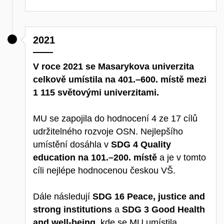
2021
V roce 2021 se Masarykova univerzita
celkově umístila na 401.–600. místě mezi
1 115 světovými univerzitami.
MU se zapojila do hodnocení 4 ze 17 cílů
udržitelného rozvoje OSN.
Nejlepšího
umístění dosáhla v
SDG 4 Quality
education na 101.–200. místě
a je v tomto
cíli nejlépe hodnocenou českou VŠ.
Dále následují
SDG 16 Peace, justice and
strong institutions
a
SDG 3 Good Health
and well-being
, kde se MU umístila