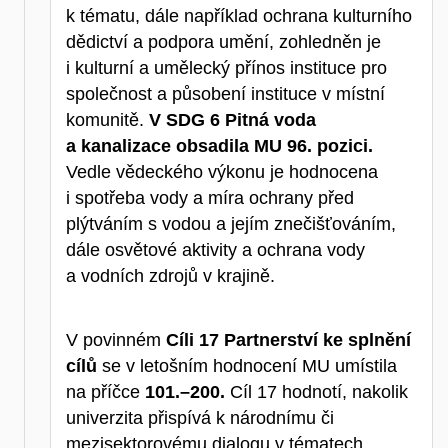
k tématu, dále například ochrana kulturního
dědictví a podpora umění, zohledněn je
i kulturní a umělecký přínos instituce pro
společnost a působení instituce v místní
komunitě.
V SDG 6 Pitná voda
a kanalizace obsadila MU 96. pozici.
Vedle vědeckého výkonu je hodnocena
i spotřeba vody a míra ochrany před
plýtváním s vodou a jejím znečišťováním,
dále osvětové aktivity a ochrana vody
a vodních zdrojů v krajině.
V povinném
Cíli
17 Partnerství ke splnění
cílů
se v letošním hodnocení MU umístila
na příčce
101.–200.
Cíl 17 hodnotí, nakolik
univerzita přispívá k národnímu či
mezisektorovému dialogu v tématech