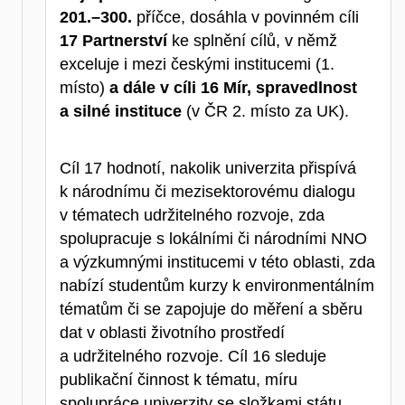
201.–300.
příčce, dosáhla v povinném cíli
17 Partnerství
ke splnění cílů, v němž
exceluje i mezi českými institucemi (1.
místo)
a dále v cíli 16 Mír, spravedlnost
a silné instituce
(v ČR 2. místo za UK).
Cíl 17 hodnotí, nakolik univerzita přispívá
k národnímu či mezisektorovému dialogu
v tématech udržitelného rozvoje, zda
spolupracuje s lokálními či národními NNO
a výzkumnými institucemi v této oblasti, zda
nabízí studentům kurzy k environmentálním
tématům či se zapojuje do měření a sběru
dat v oblasti životního prostředí
a udržitelného rozvoje. Cíl 16 sleduje
publikační činnost k tématu, míru
spolupráce univerzity se složkami státu,