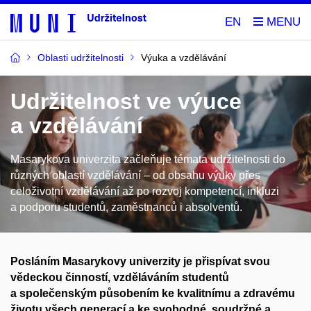
EN
Oblasti udržitelnosti
Výuka a vzdělávání
Udržitelnost ve výuce
a vzdělávání
Masarykova univerzita začleňuje témata udržitelnosti do
různých oblastí vzdělávání – od obsahu výuky přes
celoživotní vzdělávání až po rozvoj kompetencí, inkluzi
a podporu studentů, zaměstnanců i absolventů.
Posláním Masarykovy univerzity je přispívat svou
vědeckou činností, vzděláváním studentů
a společenským působením ke kvalitnímu​ a zdravému
životu všech generací a ke svobodné, soudržné a