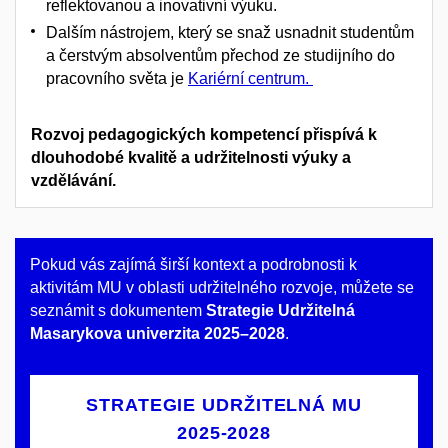
reflektovanou a inovativní výuku.
Dalším nástrojem, který se snaž usnadnit studentům
a čerstvým absolventům přechod ze studijního do
pracovního světa je
Kariérní centrum.
Rozvoj pedagogických kompetencí přispívá k
dlouhodobé kvalitě a udržitelnosti výuky a
vzdělávání.
Pokud vás zajímá širší kontext a podrobnosti k
aktivitám MU v oblasti udržitelného rozvoje, můžete se
seznámit s dokumentem
Strategie Udržitelná
Masarykova univerzita 2025–2028
.
STRATEGIE UDRŽITELNÁ MU
2025-2028