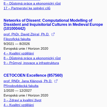
8 – Důstojná práce a ekonomický růst
17 – Partnerství ke splnění cílů
Networks of Dissent: Computational Modelling of
Dissident and Inquisitorial Cultures in Medieval Europe
(101000442)
prof. PhDr. David Zbíral, Ph.D.
Filozofická fakulta
9/2021 — 8/2026
Evropská unie / Horizon 2020
4 – Kvalitní vzdělání
8 – Důstojná práce a ekonomický růst
9 – Průmysl, inovace a infrastruktura
CETOCOEN Excellence (857560)
prof. RNDr. Jana Klánová, Ph.D.
Přírodovědecká fakulta
1/2020 — 12/2027
Evropská unie / Horizon 2020
3 – Zdraví a kvalitní život
4 – Kvalitní vzdělání