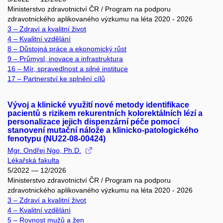
Ministerstvo zdravotnictví ČR / Program na podporu
zdravotnického aplikovaného výzkumu na léta 2020 - 2026
3 – Zdraví a kvalitní život
4 – Kvalitní vzdělání
8 – Důstojná práce a ekonomický růst
9 – Průmysl, inovace a infrastruktura
16 – Mír, spravedlnost a silné instituce
17 – Partnerství ke splnění cílů
Vývoj a klinické využití nové metody identifikace
pacientů s rizikem rekurentních kolorektálních lézí a
personalizace jejich dispenzární péče pomocí
stanovení mutační nálože a klinicko-patologického
fenotypu (NU22-08-00424)
Mgr. Ondřej Ngo, Ph.D.
Lékařská fakulta
5/2022 — 12/2026
Ministerstvo zdravotnictví ČR / Program na podporu
zdravotnického aplikovaného výzkumu na léta 2020 - 2026
3 – Zdraví a kvalitní život
4 – Kvalitní vzdělání
5 – Rovnost mužů a žen