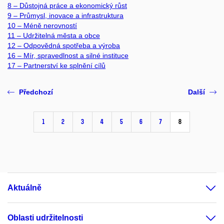
8 – Důstojná práce a ekonomický růst
9 – Průmysl, inovace a infrastruktura
10 – Méně nerovností
11 – Udržitelná města a obce
12 – Odpovědná spotřeba a výroba
16 – Mír, spravedlnost a silné instituce
17 – Partnerství ke splnění cílů
Předchozí
Další
1
2
3
4
5
6
7
8
Aktuálně
Oblasti udržitelnosti