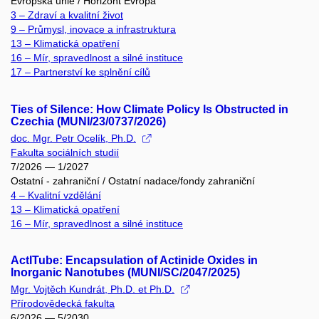
Evropská unie / Horizont Evropa
3 – Zdraví a kvalitní život
9 – Průmysl, inovace a infrastruktura
13 – Klimatická opatření
16 – Mír, spravedlnost a silné instituce
17 – Partnerství ke splnění cílů
Ties of Silence: How Climate Policy Is Obstructed in
Czechia (MUNI/23/0737/2026)
doc. Mgr. Petr Ocelík, Ph.D.
Fakulta sociálních studií
7/2026 — 1/2027
Ostatní - zahraniční / Ostatní nadace/fondy zahraniční
4 – Kvalitní vzdělání
13 – Klimatická opatření
16 – Mír, spravedlnost a silné instituce
ActITube: Encapsulation of Actinide Oxides in
Inorganic Nanotubes (MUNI/SC/2047/2025)
Mgr. Vojtěch Kundrát, Ph.D. et Ph.D.
Přírodovědecká fakulta
6/2026 — 5/2030