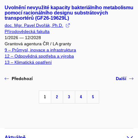
Uvolnění nevyužité kapacity bakteriálního metabolismu
pomocí racionálního designu substrátových
transportérů (GF26-19629L)
doc. Mgr. Pavel Dvořák, Ph.D.
Přírodovědecká fakulta
1/2026 — 12/2028
Grantová agentura ČR / LA granty
9 – Průmysl, inovace a infrastruktura
12 – Odpovědná spotřeba a výroba
13 – Klimatická opatření
Předchozí
Další
1
2
3
4
5
Aktuálně