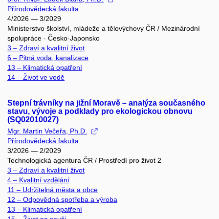
Přírodovědecká fakulta
4/2026 — 3/2029
Ministerstvo školství, mládeže a tělovýchovy ČR / Mezinárodní
spolupráce - Česko-Japonsko
3 – Zdraví a kvalitní život
6 – Pitná voda, kanalizace
13 – Klimatická opatření
14 – Život ve vodě
Stepní trávníky na jižní Moravě – analýza současného
stavu, vývoje a podklady pro ekologickou obnovu
(SQ02010027)
Mgr. Martin Večeřa, Ph.D.
Přírodovědecká fakulta
3/2026 — 2/2029
Technologická agentura ČR / Prostředí pro život 2
3 – Zdraví a kvalitní život
4 – Kvalitní vzdělání
11 – Udržitelná města a obce
12 – Odpovědná spotřeba a výroba
13 – Klimatická opatření
15 – Život na souši