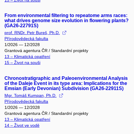
From environmental filtering to repeatome arms races:
what drives genome size evolution in flowering plants?
(GA26-22791S)
prof. RNDr. Petr Bureš, Ph.D.
Přírodovědecká fakulta
1/2026 — 12/2028
Grantová agentura ČR / Standardní projekty
13 – Klimatická opatření
15 – Život na souši
Chronostratigraphic and Paleoenvironmental Analysis
of the Daleje Event in its type area: Implications for the
Emsian (Early Devonian) Subdivision (GA26-22911S)
Mgr. Tomáš Kumpan, Ph.D.
Přírodovědecká fakulta
1/2026 — 12/2028
Grantová agentura ČR / Standardní projekty
13 – Klimatická opatření
14 – Život ve vodě