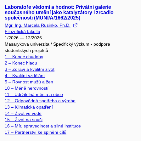
Laboratoře vědomí a hodnot: Privátní galerie
současného umění jako katalyzátory i zrcadlo
společnosti (MUNI/A/1662/2025)
Mgr. Ing. Marcela Rusinko, Ph.D.
Filozofická fakulta
1/2026 — 12/2026
Masarykova univerzita / Specifický výzkum - podpora
studentských projektů
1 – Konec chudoby
2 – Konec hladu
3 – Zdraví a kvalitní život
4 – Kvalitní vzdělání
5 – Rovnost mužů a žen
10 – Méně nerovností
11 – Udržitelná města a obce
12 – Odpovědná spotřeba a výroba
13 – Klimatická opatření
14 – Život ve vodě
15 – Život na souši
16 – Mír, spravedlnost a silné instituce
17 – Partnerství ke splnění cílů