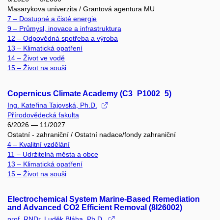
Masarykova univerzita / Grantová agentura MU
7 – Dostupné a čisté energie
9 – Průmysl, inovace a infrastruktura
12 – Odpovědná spotřeba a výroba
13 – Klimatická opatření
14 – Život ve vodě
15 – Život na souši
Copernicus Climate Academy (C3_P1002_5)
Ing. Kateřina Tajovská, Ph.D.
Přírodovědecká fakulta
6/2026 — 11/2027
Ostatní - zahraniční / Ostatní nadace/fondy zahraniční
4 – Kvalitní vzdělání
11 – Udržitelná města a obce
13 – Klimatická opatření
15 – Život na souši
Electrochemical System Marine-Based Remediation
and Advanced CO2 Efficient Removal (8I26002)
prof. RNDr. Luděk Bláha, Ph.D.