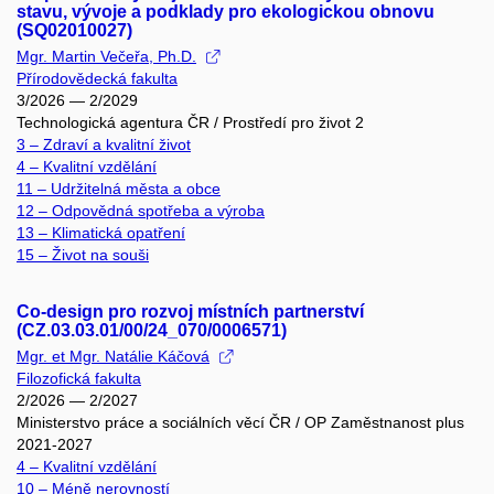
stavu, vývoje a podklady pro ekologickou obnovu
(SQ02010027)
Mgr. Martin Večeřa, Ph.D.
Přírodovědecká fakulta
3/2026 — 2/2029
Technologická agentura ČR / Prostředí pro život 2
3 – Zdraví a kvalitní život
4 – Kvalitní vzdělání
11 – Udržitelná města a obce
12 – Odpovědná spotřeba a výroba
13 – Klimatická opatření
15 – Život na souši
Co-design pro rozvoj místních partnerství
(CZ.03.03.01/00/24_070/0006571)
Mgr. et Mgr. Natálie Káčová
Filozofická fakulta
2/2026 — 2/2027
Ministerstvo práce a sociálních věcí ČR / OP Zaměstnanost plus
2021-2027
4 – Kvalitní vzdělání
10 – Méně nerovností