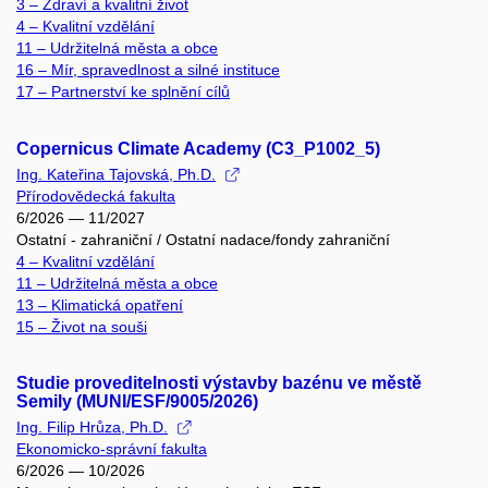
3 – Zdraví a kvalitní život
4 – Kvalitní vzdělání
11 – Udržitelná města a obce
16 – Mír, spravedlnost a silné instituce
17 – Partnerství ke splnění cílů
Copernicus Climate Academy (C3_P1002_5)
Ing. Kateřina Tajovská, Ph.D.
Přírodovědecká fakulta
6/2026 — 11/2027
Ostatní - zahraniční / Ostatní nadace/fondy zahraniční
4 – Kvalitní vzdělání
11 – Udržitelná města a obce
13 – Klimatická opatření
15 – Život na souši
Studie proveditelnosti výstavby bazénu ve městě
Semily (MUNI/ESF/9005/2026)
Ing. Filip Hrůza, Ph.D.
Ekonomicko-správní fakulta
6/2026 — 10/2026