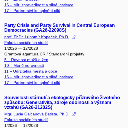
16 – Mír, spravedlnost a silné instituce
17 – Partnerství ke splnění cílů
Party Crisis and Party Survival in Central European
Democracies (GA26-22098S)
prof. PhDr. Lubomír Kopeček, Ph.D.
Fakulta sociálních studií
1/2026 — 12/2028
Grantová agentura ČR / Standardní projekty
5 – Rovnost mužů a žen
10 – Méně nerovností
11 – Udržitelná města a obce
16 – Mír, spravedlnost a silné instituce
17 – Partnerství ke splnění cílů
Souvislosti stárnutí a ekologicky příznivého životního
způsobu: Generativita, zdroje odolnosti a význam
vztahů (GA26-21202S)
Mgr. Lucie Galčanová Batista, Ph.D.
Fakulta sociálních studií
1/2026 — 12/2028