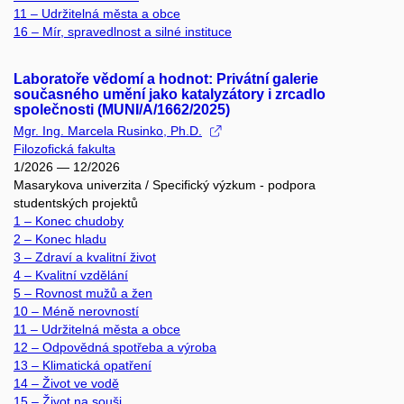
11 – Udržitelná města a obce
16 – Mír, spravedlnost a silné instituce
Laboratoře vědomí a hodnot: Privátní galerie
současného umění jako katalyzátory i zrcadlo
společnosti (MUNI/A/1662/2025)
Mgr. Ing. Marcela Rusinko, Ph.D.
Filozofická fakulta
1/2026 — 12/2026
Masarykova univerzita / Specifický výzkum - podpora
studentských projektů
1 – Konec chudoby
2 – Konec hladu
3 – Zdraví a kvalitní život
4 – Kvalitní vzdělání
5 – Rovnost mužů a žen
10 – Méně nerovností
11 – Udržitelná města a obce
12 – Odpovědná spotřeba a výroba
13 – Klimatická opatření
14 – Život ve vodě
15 – Život na souši